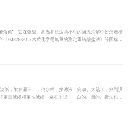
键角色”。它在强酸、高温和长达两小时的回流消解中扮演着核
HJ828-2017水质化学需氧量的测定重铬酸盐法》等国标，
COD回流消解实验对锥形瓶有严格的规格要求，不是随便拿一
滤纸，架在漏斗上，倒水样，接滤液，完事。太熟了，熟到没
一样定量滤纸和定性滤纸，拿在手里——白的、圆的、折法也一
（也叫无灰滤纸）烧完之后的灰分不超过0.1mg/张，灰分率≤0.