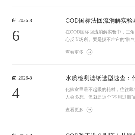
COD国标法回流消解实验
2026-8
6
在COD国标回流消解实验中，三
心反应场所。要是摸不准它的“脾气
把COD消解实验里关于锥形瓶的
查看更多
个就能用的。标准配置是：25...
水质检测滤纸选型速查：
2026-8
4
化验室里最不起眼的耗材，往往藏
人会多想。但就是这个"不用过脑
样，肉眼根本分不出来。可一旦放进马
查看更多
01%；定性滤纸的灰分一...