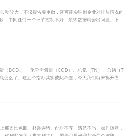
旦波动较大，不仅报告要重做，还可能影响到企业对排放情况的
骤较多，中间任何一个环节控制不好，最终数据就会出问题。下面
位）①取样——均匀是第一原则水样必须摇匀后立即量取，静置
（BOD₅）、化学需氧量（COD）、总氮（TN）、总磷（T
底怎么了。这五个指标其实彼此牵连，今天我们就来拆开看看
氧气余额”。它不是一个固定值，而是一个动态瞬时浓度，受污染
上那支比色皿。材质选错、配对不齐、清洗不当、操作随意，
铬、硝酸盐氮等大批常规项目，覆盖可见光和紫外两个波段，比