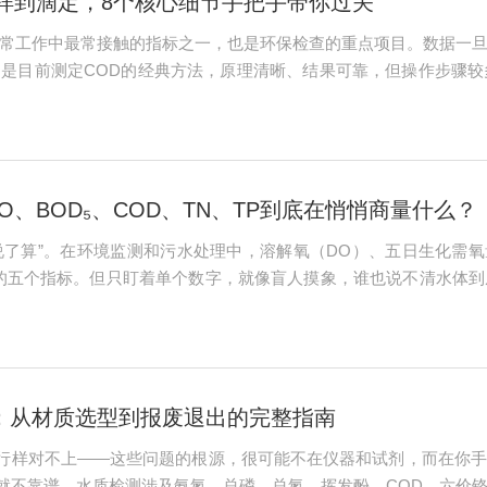
样到滴定，8个核心细节手把手带你过关
日常工作中最常接触的指标之一，也是环保检查的重点项目。数据一
017）是目前测定COD的经典方法，原理清晰、结果可靠，但操作步
节整理出来，供大家在实际工作中参考。1、标准操作流程（5步到
.
O、BOD₅、COD、TN、TP到底在悄悄商量什么？
了算”。在环境监测和污水处理中，溶解氧（DO）、五日生化需氧量
的五个指标。但只盯着单个数字，就像盲人摸象，谁也说不清水体到
位“群成员”溶解氧（DO）水体里溶解的分子态氧，相当于水下的“
..
：从材质选型到报废退出的完整指南
行样对不上——这些问题的根源，很可能不在仪器和试剂，而在你手
就不靠谱。水质检测涉及氨氮、总磷、总氮、挥发酚、COD、六价