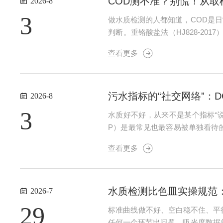
COD测不准？别慌！从取
2026-8
3
做水质检测的人都知道，COD是
判断。重铬酸盐法（HJ828-2
把完整的操作要点和容易忽略的细
查看更多
超过30分钟，上下层COD差值可达..
污水指标的“社交网络”：D
2026-8
3
水质好不好，从来不是某个指标“说
P）是最常见也最容易被单独看待
它们的内部逻辑。1先认识一下这五
查看更多
物消耗、大气复氧和水生生物活动的.
水质检测比色皿实操规范
2026-7
29
标准曲线做不好、空白稳不住、平
任何一个环节出问题，吸光度数据