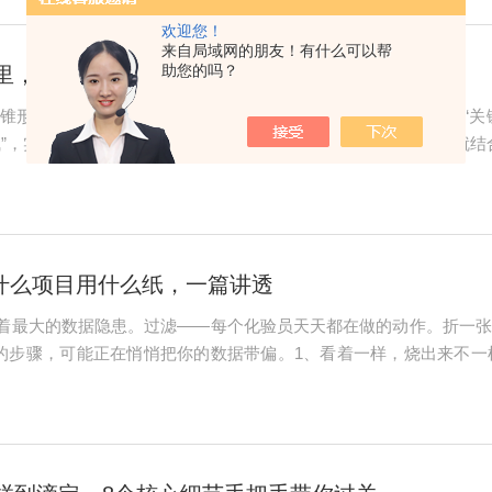
欢迎您！
来自局域网的朋友！有什么可以帮
助您的吗？
里，锥形瓶到底该怎么“伺候”？
角锥形瓶绝不是一个平平无奇的容器，而是一个需要你认真对待的“关
”，实验翻车甚至伤到自己，都是分分钟的事。今天这篇，我们就结合《
那些门道，一次性给你捋清楚。1选对瓶子：规格不对，努力白费国标
什么项目用什么纸，一篇讲透
着最大的数据隐患。过滤——每个化验员天天都在做的动作。折一张
"的步骤，可能正在悄悄把你的数据带偏。1、看着一样，烧出来不
弗炉烧，差别就显出来了。按GB/T1914-2017的规定，定量滤纸