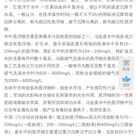
中，它悬浮于水中,一旦紊动条件不复存在，便以不同的速度沉降于
水底。一般认为，在技术操作时间(一般不大于2h)内用标准沉降管能
沉降分离的，称为易沉性悬浮物，难于沉降分离的，称为难沉性悬浮
物。
水中悬浮物含量是衡量水污染程度的指标之一。冶金废水中或多或少
都含有悬浮物。矿坑水、露天采场及废石堆场的雨淋水中含有10～
104mg/L的悬浮物。尾矿水中的含量约为104～106mg/L。精矿溢流
水的含量每升约数十毫克。冶炼烟气洗涤水的悬浮物含量因原料、冶
炼工艺及收尘方法的不同而异，一般每升为数百至数千毫克；如高炉
联系
煤气洗涤水中约为600～3000mg/L，而铁合金熔炼炉烟气洗涤水约
为2000～6000mg/L。
顶部
水体中含有较多的悬浮物时，能使水浑浊，产生感官性污染，令人厌
恶；浑浊的水影响水生物生长和藻类的光合作用。悬浮物的另一危害
是能堵塞输水管渠、淤塞河流和湖泊水库。冶金废水中的悬浮物中往
往含有金属化合物，能产生有毒的金属离子，危害性更大。
中国《污水综合排放标准》规定的悬浮物zui高允许排放标准为70～
100mg/L(一级标准)、200～250mg/L(二级标准)和400mg/L(三级标
准)。废水中的悬浮物主要通过重力沉降法予以分离；当其粒径小于l