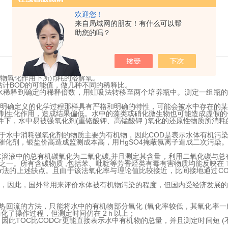
欢迎您！
来自局域网的朋友！有什么可以帮
助您的吗？
生物氧化作用下所消耗的溶解氧。
估计BOD的可能值，做几种不同的稀释比。
水稀释到确定的稀释倍数，用虹吸法转移至两个培养瓶中。测定一组瓶的
有明确定义的化学过程那样具有严格和明确的特性，可能会被水中存在的
制生化作用，造成结果偏低。水中的藻类或硝化微生物也可能造成虚假的
件下，水中易被强氧化剂(重铬酸钾、高锰酸钾 )氧化的还原性物质所消耗的量,
于水中消耗强氧化剂的物质主要为有机物，因此COD是表示水体有机污
作催化剂，银盐价高造成监测成本高，用HgSO4掩蔽氯离子造成二次污
水溶液中的总有机碳氧化为二氧化碳,并且测定其含量，利用二氧化碳与总
一。所有含碳物质 ,包括苯、吡啶等芳香烃类有毒有害物质均能反映在 
DCr法的上述缺点。且由于该法氧化率与理论值比较接近，比间接地通过
2O，因此，国外常用来评价水体被有机物污染的程度，但国内受经济发展
和加热回流的方法，只能将水中的有机物部分氧化 (氧化率较低，其氧化率一般
简化了操作过程，但测定时间仍在 2ｈ以上；
此TOC比CODCr更能直接表示水中有机物的总量，并且测定时间短 (不