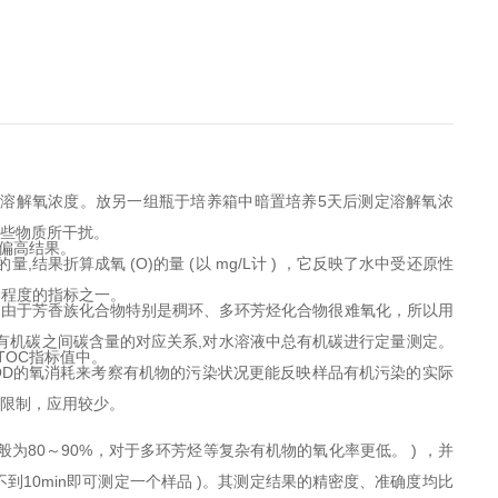
溶解氧浓度。放另一组瓶于培养箱中暗置培养5天后测定溶解氧浓
某些物质所干扰。
偏高结果。
结果折算成氧 (O)的量 (以 mg/L计 ) ，它反映了水中受还原性
染程度的指标之一。
染。由于芳香族化合物特别是稠环、多环芳烃化合物很难氧化，所以用
有机碳之间碳含量的对应关系,对水溶液中总有机碳进行定量测定。
TOC指标值中。
COD的氧消耗来考察有机物的污染状况更能反映样品有机污染的实际
的限制，应用较少。
为80～90%，对于多环芳烃等复杂有机物的氧化率更低。 ) ，并
到10min即可测定一个样品 )。其测定结果的精密度、准确度均比