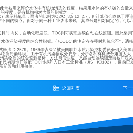
因此常被用来评价水体中有机物污染的程度，结果用水体的有机碳的含量
染的程度，是有机物相对含量的指标之一。
耗氧量，两者的比例为O2/C=32/ 12=2.7，但计算值会略低于理论值 (
不同的特点。但对于同一种工业废水来说，其成分是相对固定的，可以通
其耗时均长，自动化程度低。TOC则可实现连续自动在线监测。因此采
价水体污染程度的综合性指标。但CODCr的测定存在费时和氧化不*，
TM试验法 D-2579。1969年该法又被美国联邦水质污染控制委员会列入
学物质污染环境。由干有机污染物成分复杂，分析各种有机成分难度太大
机污染物质的综合监测指标，方法简便快速，又能自动连续测定而被广泛
初期也开始把TOC指标列入日本工业标准（JIS，K0102），目前已
展前景和利用价值。
返回列表
下一