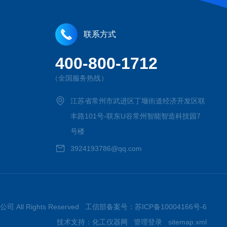
联系方式
400-800-1712
（全国服务热线）
江苏省常州市武进区丁堰街道经济开发区联
丰路101号-联东U谷常州智能智造科技园7
号楼
3924193786@qq.com
司 All Rights Reserved 工信部备案号：
苏ICP备10004166号-6
技术支持：
化工仪器网
管理登录
sitemap.xml