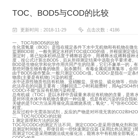
TOC、BOD5与COD的比较
更新时间：2018-11-29
点击次数：4186
一、TOC与BOD5的比较
生化需氧量（BOD）是指在规定条件下水中无机物和有机物在微
监测BOD前，一般先测定水样的TOC或COD的值，并根据测定值
测定时，将已知体积样品置于稀释容器中，用稀释水或稀释接种
度，按公式计算出BOD5，后从所得测定结果中选取合乎要求者。
BOD是生物化学和化学作用共同产生的结果，它们不象单一的，
那些对微生物有毒的物质，如杀菌剂、有毒金属或游离氯等，会抑
由于BOD5操作繁杂,一般只测定CODCr值。CODCr是指在一定条
物质(主要是有机物) 污染的程度。
水中还原性物质包括有机物、亚硝酸盐、亚铁盐、硫化物等，但由
此法存在的问题主要有：消解回流二小时耗能费时，用Ag2SO4
CODCr不能*反应有机物污染程度。
总有机碳（TOC）是以水样中含碳量来表征有机物的含量，是将
是对环境水体中有机物含量的一种估量，也是有机污染的综合指标之
关键的是TOC方法采用催化高温燃烧系统，氧化*，可*弥补CO
程度。
反应过程中无需添加试剂，反应的产物是对环境无害的CO2和H
二、TOC与CODCr的比较
1 测定原理和方法的比较
TOC与CODCr的测定方法不同。测定CODCr是采用强氧化剂
且测定时间较长，即使目前一些快速测定仪器 (采用比色法测定 )
而测定TOC是采用燃烧法或光催化法，能将水中有机物全部氧化，因
CODCr的高。