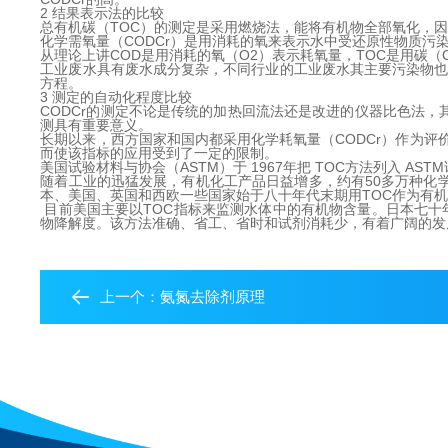
2 结果表示法的比较
总有机碳（TOC）的测定是采用燃烧法，能将有机物全部氧化，
化学需氧量（CODCr）是用消耗的氧来表示水中受还原性物质污
从理论上讲COD是用消耗的氧（O2）表示耗氧量，TOC是用碳（C）表示
工业废水具有废水成分复杂，不同行业的工业废水其主要污染物也*
方程。
3 测定的自动化程度比较
CODCr的测定不论是传统的加热回流法还是改进的仪器比色法，
测具有重要意义。
长期以来，西方国家和国内都采用化学耗氧量（CODCr）作为评
而使该指标的应用受到了一定的限制。
美国试验材料与协会（ASTM）于 1967年把 TOC方法列入 AS
随着工业的迅猛发展，有机化工产品日益增多，约有50多万种化
本、美国、英国和西欧一些国家始于八十年代末期用TOC作为有
目前美国主要以TOC指标来监测水体中的有机物含量。日本七十年代
物降解度。该方法准确、省工、省时和试剂消耗少，有着广阔的发
上一个：
氨氮去除剂原理