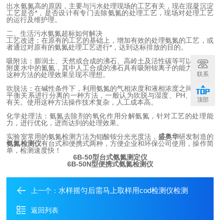
出水氨氮高的原因，主要与污水处理现场的工艺有关，现在混凝沉淀
工艺是否*，是否设计有专门去除氨氮的处理工艺，现场对处理工艺
的运行及维护理。
二、生活污水氨氮超标如何解决
工艺改进：在原有的工艺的基础上，增加有效的处理氨氮的工艺，或
者通过对原有的氨氮处理工艺进行*，达到达标排放的目的。
吸附法：膨润土、天然或合成的沸石、高岭土及活性碳等可以用来吸
附废水中的氮氮，其中人工合成的沸石具有吸附铵离子的能力。但是
联系
这种方法的处理效果呈现不理想。
吹脱法：在碱性条件下，利用氨氮的气相浓度和液相浓度之间的气液
平衡关系进行分离的一种方法，一般认为吹脱与湿度、PH、气液比
顶部
有关。使用这种方法操作技术复杂，人工成本高。
化学处理法：氨氮去除剂的氧化作用分解氨氮，针对工艺的处理能
力，进行优化，进而达到的处理效果。
实验室常用的氨氮检测方法为钼酸铵分光光度法，
盛奥华
研发制造的
氨氮检测仪
有台式和便携式两种，方便企业和环保公司使用，操作简
单，检测速度快！
6B-50型台式氨氮测定仪
6B-50N型便携式氨氮检测仪
水样摇匀后需马上取样用cod检测仪检测
上一个：
返回列表