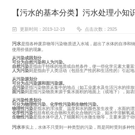
【污水的基本分类】污水处理小知
更新时间：2019-12-19
点击次数：2925
污水
是指各种废弃物等污染物质进入水域，超出了水体的自净和
使用价值的现象。
从污染成因划分
可分为自然污染和人为污染。
自然污染
是指由于特殊的地质或自然条件，使一些化学元素大量富
人为污染
则是指由于人类活动（包括生产性的和生活性的）引起地
从污染源划分
可分为点污染源和面污染源。
点污染
是指污染物质从集中的地点（如工业废水及生活污水的排放
面污染
则是指污染物质来源于集水面积的地面上（或地下），如农
从污染性质划分
可分为物理性污染、化学性污染和生物性污染。
物理性污染
是指水的浑浊度、温度和水的颜色发生改变，水面的漂
化学性污染
包括有机化合物和无机化合物的污染，如水中溶解氧减
生物性污染
是指水体中进入了细菌和污水微生物等，主要来源于动
污水
事实上，水体不只受到一种类型的污染，而是同时受到多种