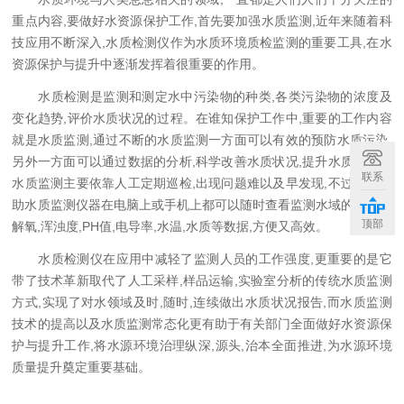
重点内容,要做好水资源保护工作,首先要加强水质监测,近年来随着科
技应用不断深入,水质检测仪作为水质环境质检监测的重要工具,在水
资源保护与提升中逐渐发挥着很重要的作用。
水质检测是监测和测定水中污染物的种类,各类污染物的浓度及
变化趋势,评价水质状况的过程。在谁知保护工作中,重要的工作内容
就是水质监测,通过不断的水质监测一方面可以有效的预防水质污染,
另外一方面可以通过数据的分析,科学改善水质状况,提升水质。以前
联系
水质监测主要依靠人工定期巡检,出现问题难以及早发现,不过现在借
助水质监测仪器在电脑上或手机上都可以随时查看监测水域的水体溶
顶部
解氧,浑浊度,PH值,电导率,水温,水质等数据,方便又高效。
水质检测仪在应用中减轻了监测人员的工作强度,更重要的是它
带了技术革新取代了人工采样,样品运输,实验室分析的传统水质监测
方式,实现了对水领域及时,随时,连续做出水质状况报告,而水质监测
技术的提高以及水质监测常态化更有助于有关部门全面做好水资源保
护与提升工作,将水源环境治理纵深,源头,治本全面推进,为水源环境
质量提升奠定重要基础。