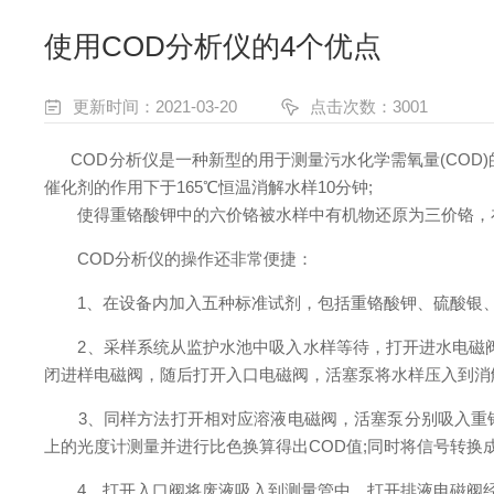
使用COD分析仪的4个优点
更新时间：2021-03-20
点击次数：3001
COD分析仪是一种新型的用于测量污水化学需氧量(COD
催化剂的作用下于165℃恒温消解水样10分钟;
使得重铬酸钾中的六价铬被水样中有机物还原为三价铬，在波
COD分析仪的操作还非常便捷：
1、在设备内加入五种标准试剂，包括重铬酸钾、硫酸银、
2、采样系统从监护水池中吸入水样等待，打开进水电磁阀
闭进样电磁阀，随后打开入口电磁阀，活塞泵将水样压入到消
3、同样方法打开相对应溶液电磁阀，活塞泵分别吸入重铬酸
上的光度计测量并进行比色换算得出COD值;同时将信号转换成
4、打开入口阀将废液吸入到测量管中，打开排液电磁阀经