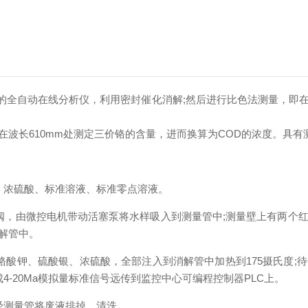
)的全自动在线分析仪，利用密封催化消解;然后进行比色法测量，即
长610mm处测定三价铬的含量，进而换算为COD的浓度。具有
浓硫酸、标准溶液、标准零点溶液。
，由微控电机带动活塞泵将水样吸入到测量管中;测量壁上有两个红
解管中。
钾、硫酸银、浓硫酸，全部注入到消解管中加热到175摄氏度;
4-20Ma模拟量标准信号远传到监控中心可编程控制器PLC上。
测量管将废液排掉，清洗。