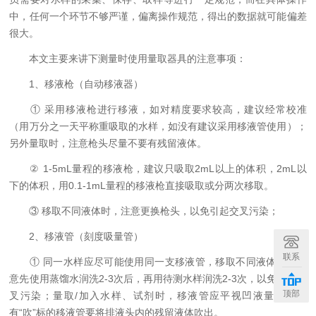
中，任何一个环节不够严谨，偏离操作规范，得出的数据就可能偏差
很大。
本文主要来讲下测量时使用量取器具的注意事项：
1、移液枪（自动移液器）
① 采用移液枪进行移液，如对精度要求较高，建议经常校准
（用万分之一天平称重吸取的水样，如没有建议采用移液管使用）；
另外量取时，注意枪头尽量不要有残留液体。
② 1-5mL量程的移液枪，建议只吸取2mL以上的体积，2mL以
下的体积，用0.1-1mL量程的移液枪直接吸取或分两次移取。
③ 移取不同液体时，注意更换枪头，以免引起交叉污染；
2、移液管（刻度吸量管）
联系
① 同一水样应尽可能使用同一支移液管，移取不同液体时，注
意先使用蒸馏水润洗2-3次后，再用待测水样润洗2-3次，以免引起交
顶部
叉污染；量取/加入水样、试剂时，移液管应平视凹液量取；带
有“吹”标的移液管要将排液头内的残留液体吹出。