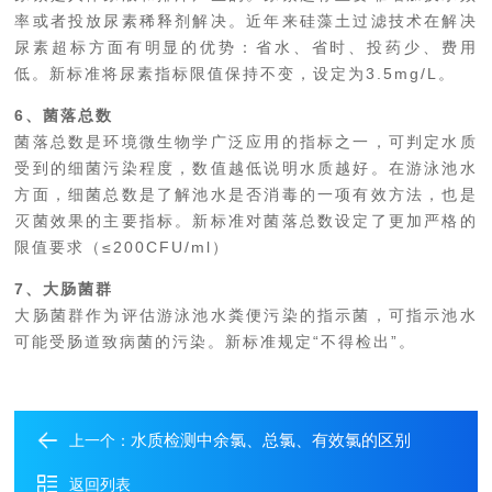
率或者投放尿素稀释剂解决。近年来硅藻土过滤技术在解决
尿素超标方面有明显的优势：省水、省时、投药少、费用
低。新标准将尿素指标限值保持不变，设定为3.5mg/L。
6、菌落总数
菌落总数是环境微生物学广泛应用的指标之一，可判定水质
受到的细菌污染程度，数值越低说明水质越好。在游泳池水
方面，细菌总数是了解池水是否消毒
的一项有效方法，也是
灭菌效果的主要指标。新标准对菌落总数设定了更加严格的
限值要求（≤200CFU/ml）
7、大肠菌群
大肠菌群作为评估游泳池水粪便污染的指示菌，可指示池水
可能受肠道致病菌的污染。新标准规定“不得检出”。
水质检测中余氯、总氯、有效氯的区别
上一个：
返回列表