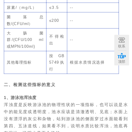
尿素/（mg/L）
≤3.5
--
菌落总
≤200
--
数/(CFU/ml）
大肠菌
不得检
群/(CFU/100 ml
--
出
或MPN/100ml)
联系
按GB
顶部
其他毒理指标
5749执
根据水质情况选择
行
二、检测这些指标的意义
1、游泳池浑浊度
浑浊度是反映游泳池的物理性状的一项指标，也可以说是水
中的能见度或透明度，池水应该是清澈透明、见底；水面上
没有漂浮的灰尘和杂物，站到游泳池的侧面穿过水面能看到
第四、五泳道线，如果看不到，说明水质比较浑浊，池底再