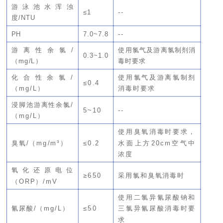
游泳池水浑浊
≤1
--
度/NTU
PH
7.0~7.8
--
游离性余氯/
使用氯气及游离氯制剂消
0.3~1.0
（mg/L）
毒时要求
化合性余氯/
使用氯气及游离氯制剂
≤0.4
（mg/L）
消毒时要求
浸脚池游离性余氯
/
5~10
--
（mg/L）
使用臭氧消毒时要求，
臭氧/（mg/m³）
≤0.2
水面上方20cm空气中
浓度
氧化还原电位
≥650
采用氯和臭氧消毒时
（ORP）/mV
使用二氯异氰尿酸钠和
氰尿酸/（mg/L）
≤50
三氯异氰尿酸消毒时要
求