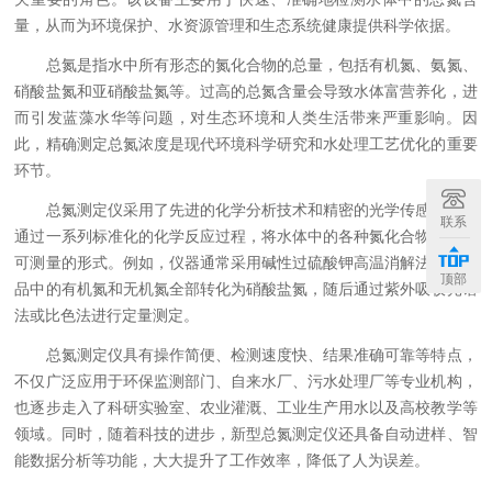
量，从而为环境保护、水资源管理和生态系统健康提供科学依据。
总氮是指水中所有形态的氮化合物的总量，包括有机氮、氨氮、
硝酸盐氮和亚硝酸盐氮等。过高的总氮含量会导致水体富营养化，进
而引发蓝藻水华等问题，对生态环境和人类生活带来严重影响。因
此，精确测定总氮浓度是现代环境科学研究和水处理工艺优化的重要
环节。
总氮测定仪采用了先进的化学分析技术和精密的光学传感系统，
联系
通过一系列标准化的化学反应过程，将水体中的各种氮化合物转化为
可测量的形式。例如，仪器通常采用碱性过硫酸钾高温消解法，使样
顶部
品中的有机氮和无机氮全部转化为硝酸盐氮，随后通过紫外吸收光谱
法或比色法进行定量测定。
总氮测定仪具有操作简便、检测速度快、结果准确可靠等特点，
不仅广泛应用于环保监测部门、自来水厂、污水处理厂等专业机构，
也逐步走入了科研实验室、农业灌溉、工业生产用水以及高校教学等
领域。同时，随着科技的进步，新型总氮测定仪还具备自动进样、智
能数据分析等功能，大大提升了工作效率，降低了人为误差。