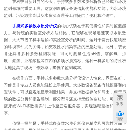
在科技日新月异的今天，手持式多参数水质分析仪已经成为环境
监测领域的重要工具。这款创新的设备凭借其优势和功能，为水环境
监测、污染源排查以及水资源管理等工作提供了便利和准确性。
手持式多参数水质分析仪
的核心优势在于其便携性和实时监测能
力。与传统的实验室分析方法相比，它能够在现场迅速获取水质数
据，大大节省了样本运输和实验室分析的时间。这对于需要快速响应
的环境事件尤为关键，如突发性水污染事故的应急处理。此外，该设
备还具备多种参数检测功能，可同时测量包括pH值、溶解氧、浊
度、氨氮、亚硝酸盐等在内的多项水质指标。这种一机多用的特性极
大地提高了现场工作效率，降低了监测成本。
在操作方面，手持式多参数水质分析仪设计人性化，界面友好，
即使是非专业人员也能轻松上手使用。大多数设备配备有触摸屏和内
置软件，可以直观地显示测量结果，并支持数据存储和导出，便于后
续的数据分析和报告编制。部分型号还支持无线传输功能，可以通过
联系
蓝牙或Wi-Fi将数据实时上传至云端服务器，实现远程监控和数据共
享。
顶部
值得一提的是，手持式多参数水质分析仪在精度和可靠性方面也