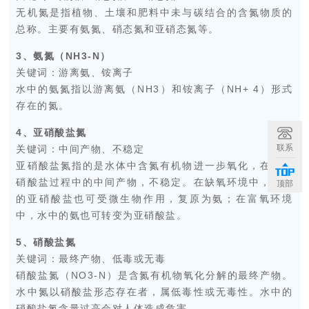
无机氮是指植物、土壤和肥料中未与碳结合的含氮物质的
总称。主要有氨氮、硝态氮和亚硝态氮等。
3、氨氮（NH3-N）
关键词：游离氨、铵离子
水中的氨氮指以游离氨（NH3）和铵离子（NH+ 4）形式
存在的氮。
4、亚硝酸盐氮
联系
关键词：中间产物、不稳定
亚硝酸盐氮指的是水体中含氮有机物进一步氧化，在变成
硝酸盐过程中的中间产物，不稳定。在缺氧环境中，水中
顶部
的亚硝酸盐也可受微生物作用，复原为氨；在富氧环境
中，水中的氨也可转变为亚硝酸盐。
5、硝酸盐氮
关键词：最终产物、低毒或无毒
硝酸盐氮（NO3-N）是含氮有机物氧化分解的最终产物。
水中氮以硝酸盐形态存在者，属低毒性或无毒性。水中的
硝酸盐氮含量过高会对人体造成危害。