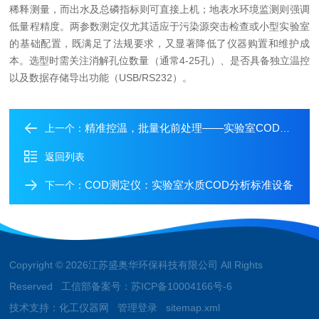
稀释测量，而出水及总磷指标则可直接上机；地表水环境监测则强调
低量程精度。两参数测定仪尤其适应于污染源突击检查或小型实验室
的基础配置，既满足了法规要求，又显著降低了仪器购置和维护成
本。选型时需关注消解孔位数量（通常4-25孔）、是否具备独立温控
以及数据存储导出功能（USB/RS232）。
精准控温，批量化前处理——实验室COD智能消解仪的设计与应用
上一个：
返回列表
COD测定仪：实验室水质COD分析标准设备
下一个：
Copyright © 2026江苏盛奥华环保科技有限公司 All Rights
Reserved 工信部备案号：
苏ICP备10004166号-6
技术支持：
化工仪器网
管理登录
sitemap.xml