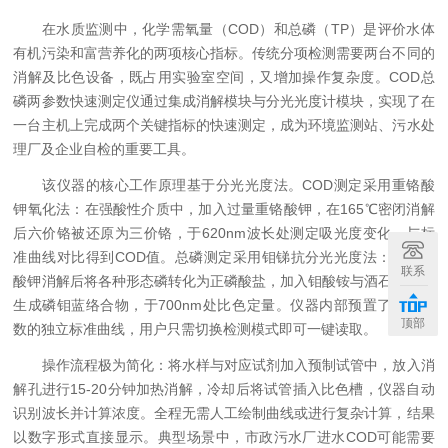
在水质监测中，化学需氧量（COD）和总磷（TP）是评价水体
有机污染和富营养化的两项核心指标。传统分项检测需要两台不同的
消解及比色设备，既占用实验室空间，又增加操作复杂度。COD总
磷两参数快速测定仪通过集成消解模块与分光光度计模块，实现了在
一台主机上完成两个关键指标的快速测定，成为环境监测站、污水处
理厂及企业自检的重要工具。
该仪器的核心工作原理基于分光光度法。COD测定采用重铬酸
钾氧化法：在强酸性介质中，加入过量重铬酸钾，在165℃密闭消解
后六价铬被还原为三价铬，于620nm波长处测定吸光度变化，与标
准曲线对比得到COD值。总磷测定采用钼锑抗分光光度法：在过硫
联系
酸钾消解后将各种形态磷转化为正磷酸盐，加入钼酸铵与酒石酸锑钾
生成磷钼蓝络合物，于700nm处比色定量。仪器内部预置了两种参
顶部
数的独立标准曲线，用户只需切换检测模式即可一键读取。
操作流程极为简化：将水样与对应试剂加入预制试管中，放入消
解孔进行15-20分钟加热消解，冷却后将试管插入比色槽，仪器自动
识别波长并计算浓度。全程无需人工绘制曲线或进行复杂计算，结果
以数字形式直接显示。典型场景中，市政污水厂进水COD可能需要