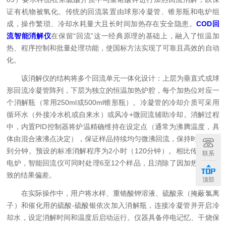
证有机物被氧化。传统的回流装置由球形冷凝管、锥形瓶和电炉组
成，操作繁琐、冷却水耗量大且长时间加热存在安全隐患。
COD回
流智能消解仪
在保留“回流”这一经典原理的基础上，融入了恒温加
热、程序控制和批量处理功能，使国标方法实现了可靠且高效的自动
化。
该消解仪的结构将多个回流单元一体化设计：上层为垂直式或球
形回流冷凝管阵列，下层为独立的恒温加热炉腔，每个加热位对应一
个消解瓶（常用250ml或500ml锥形瓶）。冷凝管的冷却介质可采用
循环水（外接冷水机或自来水）或风冷+微回流辅助冷却。消解过程
中，内置PID控制器将炉温精确维持在设定点（通常为沸腾温度，具
体由混合液沸点决定），保证样品持续均匀微沸回流，保持时间精确
到分钟。预设的标准消解程序为2小时（120分钟）。相比传统手动
联系
电炉，智能回流仪可同时处理6至12个样品，且消除了因加热不均导
致的结果偏差。
顶部
在实际操作中，用户将水样、重铬酸钾溶液、硫酸汞（掩蔽氯离
子）和催化用的硫酸-硫酸银依次加入消解瓶，连接冷凝管并开启冷
却水，设定消解时间和温度后启动运行。仪器具备停电记忆、干烧保