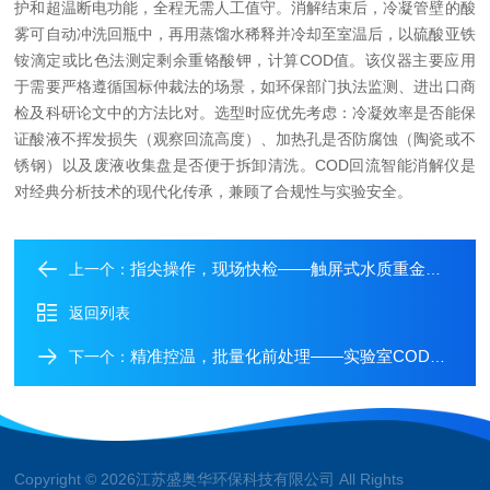
护和超温断电功能，全程无需人工值守。消解结束后，冷凝管壁的酸
雾可自动冲洗回瓶中，再用蒸馏水稀释并冷却至室温后，以硫酸亚铁
铵滴定或比色法测定剩余重铬酸钾，计算COD值。该仪器主要应用
于需要严格遵循国标仲裁法的场景，如环保部门执法监测、进出口商
检及科研论文中的方法比对。选型时应优先考虑：冷凝效率是否能保
证酸液不挥发损失（观察回流高度）、加热孔是否防腐蚀（陶瓷或不
锈钢）以及废液收集盘是否便于拆卸清洗。COD回流智能消解仪是
对经典分析技术的现代化传承，兼顾了合规性与实验安全。
指尖操作，现场快检——触屏式水质重金属测定仪的技术演进
上一个：
返回列表
精准控温，批量化前处理——实验室COD智能消解仪的设计与应用
下一个：
Copyright © 2026江苏盛奥华环保科技有限公司 All Rights