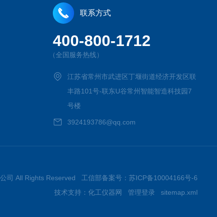
联系方式
400-800-1712
（全国服务热线）
江苏省常州市武进区丁堰街道经济开发区联
丰路101号-联东U谷常州智能智造科技园7
号楼
3924193786@qq.com
司 All Rights Reserved 工信部备案号：
苏ICP备10004166号-6
技术支持：
化工仪器网
管理登录
sitemap.xml