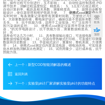
制，操作过程可分别进行，互不影响；
4、自动恒温控制系统,PID
调节技术，消解过程温度恒定、精度高；
5、1点至7点校正模式，
自动计算斜率、截距及相关系数，测量精度高。
6、故障自诊断智
能设计，使仪器管理和维护简易方便。
7、
便携式cod测定仪
内置
实时时钟，每条测量记录都带有测量时间戳，方便统计与查询；
8、大容量数据存储，断电保护设计，确保仪器不受损坏和数据记录
联系
丢失。
9、抗干扰能力强，适用于工业现场，可广泛应用于地表水
和污染源的监控。
10、便携式cod测定仪采用半导体冷光源发光
器，*的光学电路设计，抗干扰能力强，测量数据精度高、稳定性
好，光
顶部
源寿命可达几万小时。
11、具有数据输出接口，可连接电脑，将测
量数据传输至电脑；
12、仪器自带热敏式打印机，可直接打印测量
数据和历史数据；
13、手提箱式设计，重量轻，整机美观，方便携
带；
14、便携式cod测定仪内置直流电源，锂电池供电，可实现多
批水样加热消解及比色测定；
15、试剂用量少，运行成本低，抗干
扰能力强。
新型COD智能消解器的概述
上一个：
返回列表
实验室ph计厂家讲解实验室ph计的功能特点
下一个：