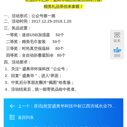
精美礼品等你来拿喔！
一
、活动形式：公众号摇一摇
二、活动时间：
2017.12.29-2018.1.20
三、奖品设置：
一等奖：迷你USB加湿器 50个
联系
二等奖：精美毛巾套装 50个
三等奖：时尚真空保温杯 80个
四等奖：全自动折叠遮阳伞 80个
顶部
四、活动要求：
1、关注
“ 盛奥华环保科技 ”
公众号；
2、回复
“ 盛奥华 ”
，
进入
*界面
；
3、中奖后
分享朋友圈并“截图”
给客服；
4、活动结束后，统一邮寄奖品给中奖者。
喜讯|祝贺盛奥华科技中标江西洪城水业79套COD回流消解器项目
上一个：
返回列表