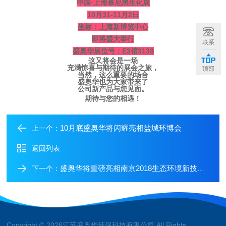
中国·上海慕尼黑生化展
10月31-11月2日
坐标：
上海新博览中心
即将盛大举行
联系
盛奥华展位号：E3馆3138
这又将会是一场
充满惊喜与期待的展会之旅，
顶部
当然，这么重要的场合
盛奥华也为大家带来了
公司新产品与您见面。
期待与您的相遇！
10月底盛奥华将闪耀亮相盐城环博会
上一个：
返回列表
盛奥华将重磅亮相南京2018生态环境新技术大会
下一个：
Copyright © 2026江苏盛奥华环保科技有限公司 All Rights