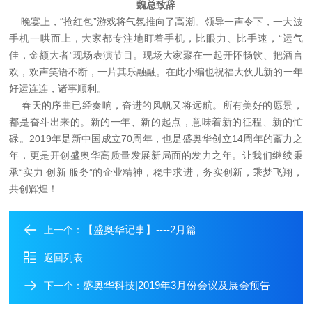
魏总致辞
晚宴上，“抢红包”游戏将气氛推向了高潮。领导一声令下，一大波
手机一哄而上，大家都专注地盯着手机，比眼力、比手速，“运气
佳，金额大者”现场表演节目。现场大家聚在一起开怀畅饮、把酒言
欢，欢声笑语不断，一片其乐融融。在此小编也祝福大伙儿新的一年
好运连连，诸事顺利。
春天的序曲已经奏响，奋进的风帆又将远航。所有美好的愿景，
都是奋斗出来的。新的一年、新的起点，意味着新的征程、新的忙
碌。2019年是新中国成立70周年，也是盛奥华创立14周年的蓄力之
年，更是开创盛奥华高质量发展新局面的发力之年。让我们继续秉
承“实力 创新 服务”的企业精神，稳中求进，务实创新，乘梦飞翔，
共创辉煌！
【盛奥华记事】----2月篇
上一个：
返回列表
盛奥华科技|2019年3月份会议及展会预告
下一个：