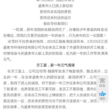
盛奥华人已踏上新征程
那些尚未实现的梦想
那些还未到达的远方
都在等待着我们
一眨眼，新年假期的余额就用完了，好像除夕年夜饭的味道还
在嘴边...而我们又要开始新的一年的奋斗，只为来年的又一次团聚！
冰雪封不住青春的热情，2019正随春潮滚滚而来。2月23日江苏
盛奥华环保科技有限公司为全体员工准备了丰盛而美味的开工晚宴，
对继续奋斗的盛奥华人献上美好的祝福，也为新一年的工作带来满满
元气。
开工宴，新一年元气满满
在开工宴上，公司总经理-魏拥军发表了晚宴致辞。魏总表示，过
去的一年，在全体盛奥华人的团结奋进、顽强拼搏下，公司稳步发
展，取得了骄人的成绩。对于新的一年工作任务和公司发展规划提出
联系
了新要求，也希望新员工不要浮躁，老员工不要骄傲，要对自己提出
更高的要求，在各自工作岗位上继续努力，把个人的成长与企业的发
顶部
展连接在一起，把未来的梦想与当下的努力连接在一起，加强学习，
踏实做事，为盛奥华的发展贡献更多价值。