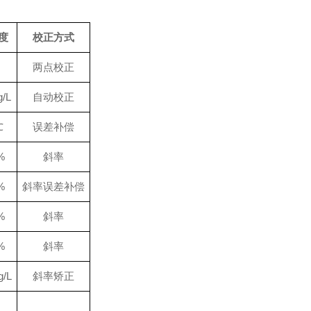
度
校正方式
两点校正
g/L
自动校正
℃
误差补偿
%
斜率
%
斜率误差补偿
%
斜率
%
斜率
g/L
斜率矫正