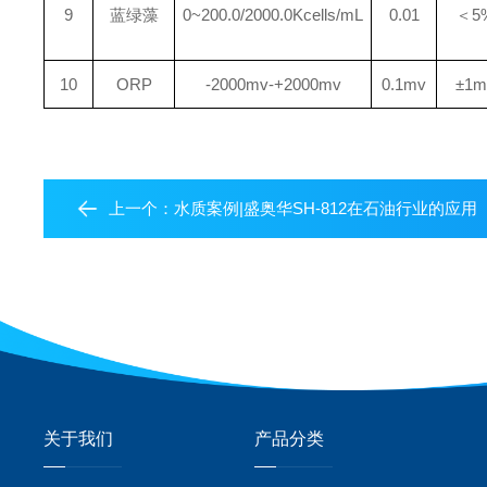
9
蓝绿藻
0~200.0/2000.0Kcells/mL
0.01
＜5
10
ORP
-2000mv-+2000mv
0.1mv
±1m
上一个：
水质案例|盛奥华SH-812在石油行业的应用
关于我们
产品分类