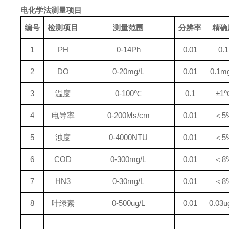
电化学法测量项目
编号
检测项目
测量范围
分辨率
精确
1
PH
0-14Ph
0.01
0.1
2
DO
0-20mg/L
0.01
0.1m
3
温度
0-100℃
0.1
±1
4
电导率
0-200Ms/cm
0.01
＜5
5
浊度
0-4000NTU
0.01
＜5
6
COD
0-300mg/L
0.01
＜8
7
HN3
0-30mg/L
0.01
＜8
8
叶绿素
0-500ug/L
0.01
0.03u