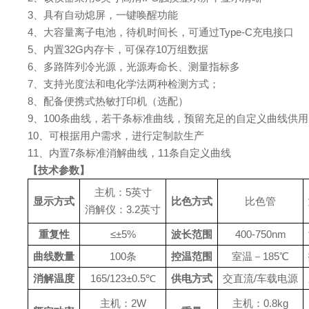
3、具有自动熄屏，一键唤醒功能
4、大容量离子电池，待机时间长，可通过Type-C充电接口
5、内置32G内存卡，可保存10万组数据
6、多路阵列冷光源，光源寿命长、测量指标多
7、支持光度法和电化学法两种检测方式；
8、配备便携式热敏打印机（选配）
9
、100条曲线，若干条标准曲线，预留充足的自定义曲线供
10、
可根据用户需求，进行定制款生产
11、
内置7条标准消解曲线，11条自定义曲线
【技术参数】
主机：5英寸
显示方式
比色方式
比色管
消解仪：3.2英寸
重复性
≤±5%
波长范围
400-750nm
曲线数量
100条
控温范围
室温－185℃
消解温度
165/123±0.5℃
供电方式
交直流/车载电源
主机：2W
主机：0.8kg