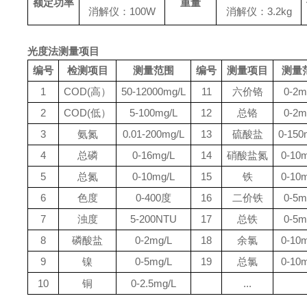
额定功率
重量
消解仪：100W
消解仪：3.2kg
光度法测量项目
编号
检测项目
测量范围
编号
测量项目
测量
1
COD(高）
50-12000mg/L
11
六价铬
0-2m
2
COD(低）
5-100mg/L
12
总铬
0-2m
3
氨氮
0.01-200mg/L
13
硫酸盐
0-150
4
总磷
0-16mg/L
14
硝酸盐氮
0-10
5
总氮
0-10mg/L
15
铁
0-10
6
色度
0-400度
16
二价铁
0-5m
7
浊度
5-200NTU
17
总铁
0-5m
8
磷酸盐
0-2mg/L
18
余氯
0-10
9
镍
0-5mg/L
19
总氯
0-10
10
铜
0-2.5mg/L
...