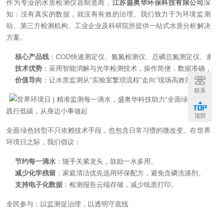
作为专业的水质检测仪器制造商，
江苏盛奥华环保科技有限公司
深
知：没有真实的数据，就没有有效的治理。我们致力于为环境监测
站、第三方检测机构、工业企业及科研院所提供一站式水质分析解决
方案。
核心产品线
：COD快速测定仪、氨氮检测仪、总磷总氮测定仪、多
技术优势
：采用智能消解与光学检测技术，操作简便，数据准确，
价值导向
：让水质监测从“实验室繁琐流程"走向“现场高效筛查"，
联系
践行低碳，从身边小事做起
顶部
全面绿色转型不只依赖技术手段，也包含日常习惯的微改变。在世界
环境日之际，我们倡议：
节约每一滴水
：随手关紧龙头，鼓励一水多用。
减少化学残留
：家庭清洁优先选用环保配方，避免含磷洗涤剂。
支持电子化数据
：检测报告云端存储，减少纸质打印。
全民参与：以监测促治理，以透明守底线