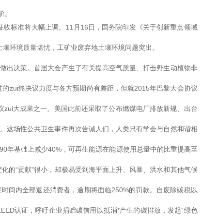
阶。
收标准将大幅上调。11月16日，国务院印发《关于创新重点领域
土壤环境质量堪忧，工矿业废弃地土壤环境问题突出。
并做出决策。首届大会产生了有关提高空气质量、打击野生动植物非
zui终决议力度与各方预期尚有差距，但就2015年巴黎大会协议
zui大成果之一。美国此前还采取了公布燃煤电厂排放新规、出台
类。这场性公共卫生事件再次告诫人们，人类只有学会与自然和谐相
90年基础上减少40%，可再生能源在能源使用总量中的比重提高至
化的“贡献"很小，却极易受到海平面上升、风暴、洪水和其他气候
时间内全部返还消费者，逾期将面临250%的罚款。自废除碳税以
EED认证，呼吁企业捐赠碳信用以抵消*产生的碳排放，发起“绿色