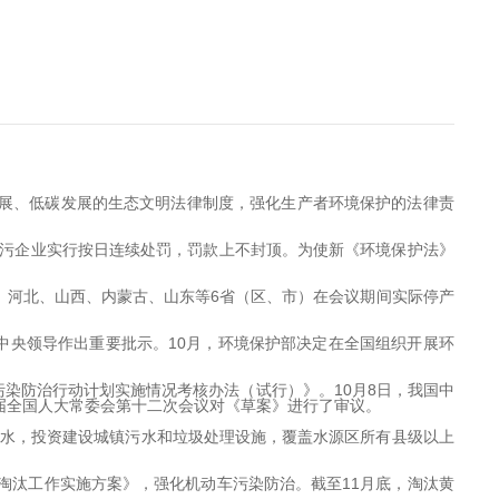
发展、低碳发展的生态文明法律制度，强化生产者环境保护的法律责
污企业实行按日连续处罚，罚款上不封顶。为使新《环境保护法》
、河北、山西、内蒙古、山东等6省（区、市）在会议期间实际停产
央领导作出重要批示。10月，环境保护部决定在全国组织开展环
染防治行动计划实施情况考核办法（试行）》。10月8日，我国中
二届全国人大常委会第十二次会议对《草案》进行了审议。
活水，投资建设城镇污水和垃圾处理设施，覆盖水源区所有县级以上
淘汰工作实施方案》，强化机动车污染防治。截至11月底，淘汰黄