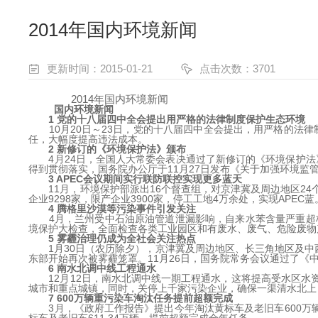
2014年国内环境新闻
更新时间：2015-01-21
点击次数：3701
2014年国内环境新闻
国内环境新闻
1 党的十八届四中全会提出用严格的法律制度保护生态环境
10月20日～23日，党的十八届四中全会提出，用严格的法律
任，大幅度提高违法成本。
2 新修订的《环境保护法》颁布
4月24日，全国人大常委会表决通过了新修订的《环境保护法
得到贯彻落实，国务院办公厅于11月27日发布《关于加强环境监
3 APEC会议期间实行联防联控实现更多蓝天
11月，环境保护部派出16个督查组，对京津冀及周边地区24
企业9298家，限产企业3900家，停工工地4万余处，实现APEC蓝
4 腾格里沙漠等污染事件引发关注
4月，兰州受中石油原油管道泄漏影响，自来水苯含量严重超标
境保护大检查，全面检查各类工业园区和有废水、废气、危险废物
5 雾霾治理仍成为全社会关注热点
1月30日（农历除夕），京津冀及周边地区、长三角地区及中西
东部开始再次被雾霾笼罩。11月26日，国务院常务会议通过了《
6 南水北调中线工程通水
12月12日，南水北调中线一期工程通水，这将提高受水区水资
城市和重点城镇，同时，关停上千家污染企业，确保一渠清水北上，
7 600万辆重污染车淘汰任务提前超额完成
3月，《政府工作报告》提出今年淘汰黄标车及老旧车600万辆