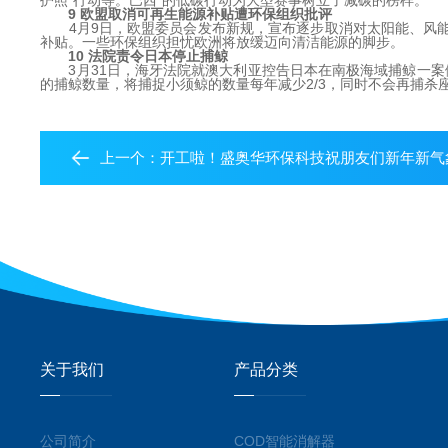
护照"行动等。巴西*的低碳行动为大型赛事树立了减碳的榜样。
9 欧盟取消可再生能源补贴遭环保组织批评
4月9日，欧盟委员会发布新规，宣布逐步取消对太阳能、风能、
补贴。一些环保组织担忧欧洲将放缓迈向清洁能源的脚步。
10 法院责令日本停止捕鲸
3月31日，海牙法院就澳大利亚控告日本在南极海域捕鲸一案做
的捕鲸数量，将捕捉小须鲸的数量每年减少2/3，同时不会再捕杀
上一个：
开工啦！盛奥华环保科技祝朋友们新年新气
关于我们
产品分类
公司简介
COD智能消解器