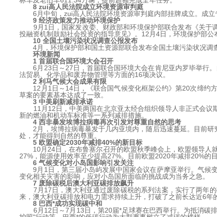
标车及老旧车611.34万辆，提前超额完成全年任务。
8 zui高人民法院成立环境资源审判庭
6月中旬，zui高人民法院环境资源审判庭内部挂牌成立。成立
9 经济政策发力推动环境保护
9月1日，国家发改委、财政部和环境保护部联合发布《关于调整
投融资机制鼓励社会投资的指导意见》。12月4日，环境保护部
10 全国土壤污染状况调查公报发布
4月，环境保护部和国土资源部联合发布全国土壤污染状况调查
环境新闻
1 首届联合国环境大会召开
6月23日～27日，首届联合国环境大会在肯尼亚内罗毕举行。
法贸易、化学品和废弃物管理等方面的16项决议。
2 利马气候大会成果有限
12月1日～14日，《联合国气候变化框架公约》第20次缔约方
草案的要素基本达成了一致。
3 中美刷新减排承诺
11月12日，中美两国在北京亚太经合组织领导人非正式会议期
新的燃油和机动车标准等一系列减排措施。
4 西非暴发埃博拉病毒再次引发对尊重自然的思考
2月，埃博拉病毒暴发于几内亚境内，随后迅速蔓延。目前研究认
处，才能得到自然的尊重。
5 欧盟确定2030年减排40%的新目标
10月24日，在布鲁塞尔召开的欧盟秋季峰会上，欧盟领导人就2
27%，能源使用效率至少提高27%。目前欧盟2020年减排20%的
6 气候变化对小岛国影响引发关注
9月1日，第三届小岛屿发展中国家会议在萨摩亚举行。气候变化
变化相关灾害的影响，应对小岛国所面临的挑战成为当务之急。
7 废除碳税后澳大利亚碳排放飙升
7月17日，澳大利亚通过废除碳税的系列法案，实行了两年的碳
来，澳大利亚碳排放和电力需求持续上升，打破了之前长达近6年
8 巴西*成功实现碳中和
6月12日～7月13日，第20届*足球赛在巴西举行。为抵消碳