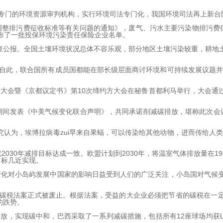
专门的环境资源审判机构，实行环境司法专门化，我国环境司法再上新台
排污费征收标准等有关问题的通知》，废气、污水主要污染物排污费征
公布了一批投保环境污染责任保险企业名单。
公报。全国土壤环境状况总体不容乐观，部分地区土壤污染较重，耕地
自此，联合国所有成员国都能在部长级层面商讨环境和可持续发展议题
大会暨《京都议定书》第10次缔约方大会在秘鲁首都利马举行，大会通过的
间发表《中美气候变化联合声明》，共同承诺削减碳排放，堪称此次会议
为，埃博拉病毒zui早来自果蝠，可以传染给其他动物，进而传给人
030年减排目标达成一致。欧盟计划到2030年，将温室气体排放量在19
目标几近实现。
对小岛屿发展中国家的影响日益受到人们的广泛关注，小岛国对气候变
税法案正式被废止。根据法案，受益的大企业必须把节省的碳税在一定
的跌势。
排放，实现碳中和，巴西采取了一系列减碳措施，包括所有12座球场均获L