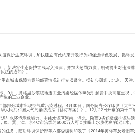
制度保护生态环境，加快建立有效约束开发行为和促进绿色发展、循环
》。新法将生态保护红线写入法律，并加大惩罚力度，明确提出对违法排
管执法的通知》。
个重点城市保障方案的部署情况进行专项督查。据初步测算，北京、天津
。
。9月，腾格里沙漠腹地遭工业污染经媒体曝光引起党中央高度重视，中
产生的工业企业。
部部分城市出现空气重污染过程。4月30日，国务院办公厅印发《大气污
中华人民共和国大气污染防治法（修订草案）》。12月22日开幕的第十
源与水环境承载能力。中线水源区河南、湖北、陕西3省积极保护源头
豫、冀、津、京4省市沿线约6000万人可直接喝上水质优良的汉江水。
的任务，随后环境保护部等六部委编制印发了《2014年黄标车及老旧车