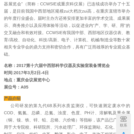
器展览会
”
（简称：CCWSIE或重庆科仪展）已连续成功举办了十五
届，
是目前我国中西部地区规模zui大档次zui高，
在重庆直辖市举办
的年度行业盛会。届时主办方还将安排更加丰富的学术交流、成果展
示、商务推介以及应用体验等活动，以促进业内“产、学、研、用”的
交叉融合和有效对接。CCWSIE有我国中部、西部地区仪器仪表、教
育/高校、自动化、科技/高新、电子、计算机、机械/制造业等数十家
相关专业学会的鼎力支持和密切合作，具有广泛而雄厚的专业观众基
础。
名称：2017第十六届中西部科学仪器及实验室装备博览会
时间:2017年3月2日-4日
地点：重庆会议展览中心
展位号：A05
产
品
介
绍
公司研发的第九代6B系列水质监测仪，
可快速测定废水中的
COD、氨氮、总磷、总氮、浊度、色度、PH计、溶解氧及重金属
（铜、镍、铁、锌、铅、总铬、六价铬）等指标，
该产品已广泛地应
联系
用于大专院校、科研院所、污水处理厂、环保监测站、石化、造纸、