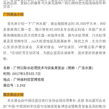
高的品质、更贴心的服务与大家见面哟 ! 我们期待您光临现场指导和
交流！
广州展会介绍
首先来介绍一下“广州水展”，展会规模将达到
35,000平方米，800
多家展商汇聚一堂，预计将有40,000名专业观众到场！
本届广东水
展将继续推出四大优势主题--末端净水展、膜与水处理展、污水处理
展及泵管阀专区，
zui大程度地提高观展效率，除此之外，主办方精
心安排供需洽谈会、买家对接会、VIP洽谈区、VIP重点客户餐饮
区、*活动区等互动区域，为观众提高洽谈效率、提供更好的参观体
验。
名称：广州
国
际水处理技术
与设备展览会
（简称：广东水展）
时间: 2017年3月5日-7日
地点：广州保利世贸博览馆
展位号：2.242
重庆展会介绍
本次展会由中国仪器仪表行业协会现任理事长-吴朋 亲自题写会名
的“中国-中西部科学仪器与实验室装备博览会暨教育装备及高职教仪