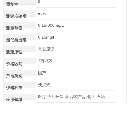
3
重复性
±5%
测定准确度
0.15-300mg/L
测定范围
0.15mg/l
最低检出限
其它原理
测定原理
2万-3万
价格区间
国产
产地类别
便携式
仪器种类
医疗卫生,环保,食品/农产品,化工,石油
应用领域