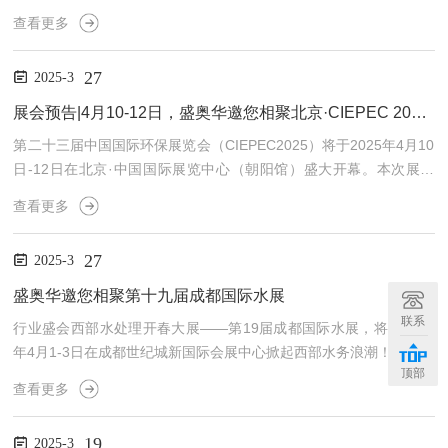
水等，主要包括含铜、含镍等重金属废水，含氟废水、含氰废水等。
查看更多
这几类废水的成分复杂、污染物含量高，对水体环境均具有严重的危
害和影响。在我国国家标准《GB39731-2020电子工业水污染物排放
27
2025-3
标准》中，对废水中污染物排放的含量都有严格的限值。加强电子半
导体行业生产废水的处理和检测一直是急需解决的环保难题。比亚迪
展会预告|4月10-12日，盛奥华邀您相聚北京·CIEPEC 2025【7号馆7404】
旗下半导体子公司始终践行绿色生产理念。在其晶圆制造...
第二十三届中国国际环保展览会（CIEPEC2025）将于2025年4月10
日-12日在北京·中国国际展览中心（朝阳馆）盛大开幕。本次展会
以“践行‘两山’理念，助力‘双碳’目标，推动生态环保产业高质量发
查看更多
展”为主题，为业内人士打造产学研用一体化交流展示平台。盛奥华
科技将携旗下明星产品与解决方案亮相展会，诚邀您莅临7号馆7404
27
2025-3
展位，与我们一同探讨环保行业前沿趋势，分享创新成果，共谋新时
代的发展蓝图。展品预告SH-8803全自动多参数水质分析仪⚪12.3英
盛奥华邀您相聚第十九届成都国际水展
寸真彩触摸大屏，实现取样、...
联系
行业盛会西部水处理开春大展——第19届成都国际水展，将于2025
年4月1-3日在成都世纪城新国际会展中心掀起西部水务浪潮！作为西
顶部
部水处理行业风向标，本次水展聚焦市政与工业废水解决方案，集产
查看更多
品荟萃&技术创新&国际交流&商贸对接&行业社交于一体。盛奥华科
技将携水质检测仪等全品类产品矩阵强势而至。我们诚邀您莅临恩泰
19
2025-3