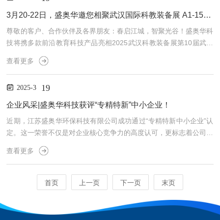
科技展位（H225）共享此次盛宴，让每一滴水都可持续。展会导览
展馆：成都世纪城新国际会展中心地址：四川省成都市武侯区世纪城
3月20-22日，盛奥华邀您相聚武汉国际科教装备展 A1-153！
路198号交通指南出租车由成都东站到展馆车费约4...
尊敬的客户、合作伙伴及各界朋友：春启江城，智聚光谷！盛奥华科
技将携多款前沿教育科技产品亮相2025武汉科教装备展第10届武汉
国际教育装备及智慧校园展！此次展会将于2025年3月20日至22日
查看更多
在武汉·中国光谷科技会展中心（武汉市东湖高新技术开发区高新大
道787号）盛大开启，我们诚邀您莅临A1-153展位，共同探索教育科
19
2025-3
技的无限可能。时间：2025年3月20日-2025年3月22日地点：武汉·
中国光谷科技会展中心（武汉市东湖高新技术开发区高新大道787
企业风采|盛奥华科技获评“专精特新”中小企业！
号）展位号：A1-153我们...
近期，江苏盛奥华环保科技有限公司成功通过“专精特新中小企业”认
定。这一荣誉不仅是对企业核心竞争力的高度认可，更标志着公司在
专业化、精细化、特色化、新颖化发展道路上迈入新阶段。技术创
查看更多
新，实现专业突破盛奥华科技自2005年成立以来始终坚守“科技为
本、质量为先”的核心理念，自主研发生产了众多具有自主知识产权
的水质检测仪器。这些仪器不仅在精度和稳定性上达到行业先进水
首页
上一页
下一页
末页
平，还充分满足了各种复杂水域的检测需求。我们的产品涵盖了CO
D、BOD、氨氮、总磷、总氮、油类、重金属等多项关键指标，广...