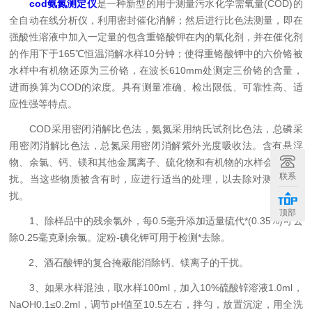
cod氨氮测定仪
是一种新型的用于测量污水化学需氧量(COD)的
全自动在线分析仪，利用密封催化消解；然后进行比色法测量，即在
强酸性溶液中加入一定量的包含重铬酸钾在内的氧化剂，并在催化剂
的作用下于165℃恒温消解水样10分钟；使得重铬酸钾中的六价铬被
水样中有机物还原为三价铬，在波长610mm处测定三价铬的含量，
进而换算为COD的浓度。具有测量准确、检出限低、可靠性高、适
应性强等特点。
COD采用密闭消解比色法，氨氮采用纳氏试剂比色法，总磷采
用密闭消解比色法，总氮采用密闭消解紫外光度吸收法。含有悬浮
物、余氯、钙、镁和其他金属离子、硫化物和有机物的水样会产生干
联系
扰。当这些物质被含有时，应进行适当的处理，以去除对测定的干
扰。
顶部
1、除样品中的残余氯外，每0.5毫升添加适量硫代*(0.35%)可去
除0.25毫克剩余氯。淀粉-碘化钾可用于检测*去除。
2、酒石酸钾的复合掩蔽能消除钙、镁离子的干扰。
3、如果水样混浊，取水样100ml，加入10%硫酸锌溶液1.0ml，
NaOH0.1≤0.2ml，调节pH值至10.5左右，拌匀，放置沉淀，用全洗