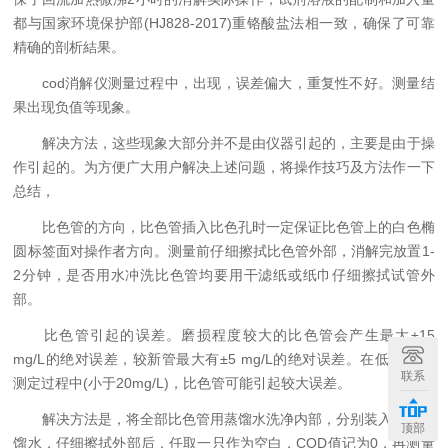
都与国家环境保护部(HJ828-2017)重铬酸盐法相一致，确保了可靠
精确的剖析結果。
cod消解仪测量过程中，出现，误差偏大，重复性不好。测量结
果出现负值等现象。
解决方法，这些现象大部分并不是由仪器引起的，主要是由于操
作引起的。为方便广大用户解决上述问题，将操作技巧及方法作一下
总结，
比色管的方向，比色管插入比色孔时一定保证比色管上的白色椭
圆标签面对操作者方向。测量前仔细擦拭比色管外部，消解完放置1-
2分钟，是否用水冲洗比色管均要用干滤纸或纸巾仔细擦拭试管外
部。
比色管引起的误差。磨损程度较大的比色管会产生最大±15
mg/L的绝对误差，较新管最大有±5 mg/L的绝对误差。在低COD值
联系
测定过程中(小于20mg/L)，比色管可能引起较大误差。
解决方法是，将全部比色管用蒸馏水洗净内部，分别装入5mL蒸
顶部
馏水，仔细擦拭外部后，任取一只作为空白，COD值记为0，再测量