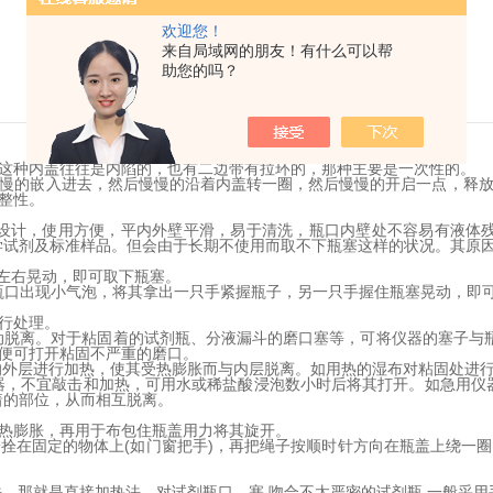
欢迎您！
来自局域网的朋友！有什么可以帮
助您的吗？
这种内盖往往是内陷的，也有二边带有拉环的，那种主要是一次性的。
慢的嵌入进去，然后慢慢的沿着内盖转一圈，然后慢慢的开启一点，释
整性。
设计，使用方便，平内外壁平滑，易于清洗，瓶口内壁处不容易有液体
学试剂及标准样品。但会由于长期不使用而取不下瓶塞这样的状况。其原
的左右晃动，即可取下瓶塞。
待瓶口出现小气泡，将其拿出一只手紧握瓶子，另一只手握住瓶塞晃动，即
行处理。
动脱离。对于粘固着的试剂瓶、分液漏斗的磨口塞等，可将仪器的塞子与
便可打开粘固不严重的磨口。
的外层进行加热，使其受热膨胀而与内层脱离。如用热的湿布对粘固处进行
仪器，不宜敲击和加热，可用水或稀盐酸浸泡数小时后将其打开。如急用仪
着的部位，从而相互脱离。
热膨胀，再用于布包住瓶盖用力将其旋开。
拴在固定的物体上(如门窗把手)，再把绳子按顺时针方向在瓶盖上绕一
方法，那就是直接加热法。对试剂瓶口、塞 吻合不太严密的试剂瓶,一般采