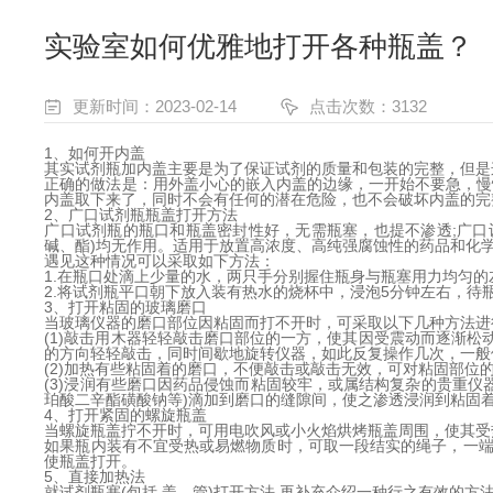
实验室如何优雅地打开各种瓶盖？
更新时间：2023-02-14
点击次数：3132
1、如何开内盖
其实试剂瓶加内盖主要是为了保证试剂的质量和包装的完整，但是
正确的做法是：用外盖小心的嵌入内盖的边缘，一开始不要急，慢
内盖取下来了，同时不会有任何的潜在危险，也不会破坏内盖的完
2、广口试剂瓶瓶盖打开方法
广口试剂瓶的瓶口和瓶盖密封性好，无需瓶塞，也提不渗透;广口
碱、酯)均无作用。适用于放置高浓度、高纯强腐蚀性的药品和化
遇见这种情况可以采取如下方法：
1.在瓶口处滴上少量的水，两只手分别握住瓶身与瓶塞用力均匀
2.将试剂瓶平口朝下放入装有热水的烧杯中，浸泡5分钟左右，
3、打开粘固的玻璃磨口
当玻璃仪器的磨口部位因粘固而打不开时，可采取以下几种方法进
(1)敲击用木器轻轻敲击磨口部位的一方，使其因受震动而逐渐松
的方向轻轻敲击，同时间歇地旋转仪器，如此反复操作几次，一般
(2)加热有些粘固着的磨口，不便敲击或敲击无效，可对粘固部位
(3)浸润有些磨口因药品侵蚀而粘固较牢，或属结构复杂的贵重
珀酸二辛酯磺酸钠等)滴加到磨口的缝隙间，使之渗透浸润到粘固
4、打开紧固的螺旋瓶盖
当螺旋瓶盖拧不开时，可用电吹风或小火焰烘烤瓶盖周围，使其受
如果瓶内装有不宜受热或易燃物质时，可取一段结实的绳子，一端
使瓶盖打开。
5、直接加热法
就试剂瓶塞(包括 盖、管)打开方法,再补充介绍一种行之有效的