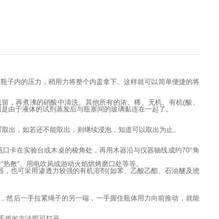
放瓶子内的压力，稍用力将整个内盖拿下。
这样就可以简单便捷的将
残留，再煮沸的硝酸中清洗。其他所有的浓、稀、无机、有机(酸、
因是由于液体的试剂蒸发后与瓶塞间的玻璃黏连在一起了。
可取出，如若还不能取出，则继续浸泡，知道可以取出为止。
瓶口卡在实验台或木桌的棱角处，再用木器沿与仪器轴线成约70°角
“热敷"、用电吹风或游动火焰烘烤磨口处等等。
器，也可采用渗透力较强的有机溶剂(如苯、乙酸乙酯、石油醚及琥
圈，然后一手拉紧绳子的另一端，一手握住瓶体用力向前推动，就能
用手摇的方法即可打开。