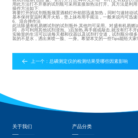
用此方法打不开塞的试剂瓶可采用直接加热法打开。其方法是利用
操作方法如下:
将要打开的试剂瓶瓶颈置酒精灯外焰部迅速加热，同时匀速转动试
基本保持室温时离开火焰，垫上抹布用手摇法，一般来说均可迅速
6、混合掸作法
此法除盛有机易燃试剂的试剂瓶外,其他均可采用。对盛有机易燃
同，亦可利用其他试剂浸泡。)后加热,再手摇或敲击,就没有打不
实验室的生活可以说每天都和仪器以及试剂打交道，试剂瓶分很多
装的不是水，洒出来喷一脸、一身。希望本文的一些Tips能给大
上一个：
总磷测定仪的检测结果受哪些因素影响
关于我们
产品分类