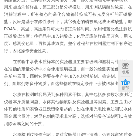
用来加热消解样品，第二部分是分析模块，用来测试磷酸盐浓度。在
消解过程中，所有价态的磷化合物都转换成可被光度分析的正磷酸
盐，反应是基于在酸性条件下，其它价态的磷被氧化成正磷酸盐，即
PO43-。高温，高压条件可大大缩短消解时间。采用钼蓝比色法测试
正磷酸盐浓度：往样品中加入钼酸盐，化学反应使样品呈蓝色，用光
度计感测变色量，再换算成浓度。整个过程都在控制器控制下有序进
行，因此操作安全性高。
在试验中承载水质样本的实验器皿主要有玻璃和塑料两种材质，
在准确的定量分析中才会使用玻璃器皿，而一般的检测实验使用的都
联系
是塑料器皿，届时它需要在生产中加入包括增塑剂、稳定剂、抗氧化
剂、阻燃剂等多种物质，而这些物质在特定条件下会被稀释出来。
顶部
水质在检测时容易受到多种因素干扰，其中包括多参数水质测定
仪器本身质量问题、水体其他物质以及实验器皿等因素。主要是由水
体其他物质和实验器皿残留物引起的，如在使用光电比色法测试水体
重金属含量时，对显色剂的要求非常高，选择对的显色试剂可以有效
消除金属之间的干扰。
水质检测仪操作完后，要对实验器皿进行清洗，否则残留物质会