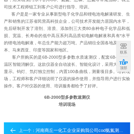
司技术工程师钮工到客户公司进行指导、培训。
客户是是一家专业从事新型电子化学品和锂电池电解液研发、生
产和销售的江苏省民营高科技企业，公司技术开发能力居国内水平，
先后研制开发了溶剂、溶质、添加剂三大类80余种电子化学品和低
损、宽温、长寿命的低中高压系列高品质铝电解电解液和具有*水平
的锂电池电解液，年总生产能力超万吨。产品销往全国各地及出口日
本、马来西亚、印度等国家和地区。
联系
客户所购买的是6B-2000型多参数水质速测仪，配套6B-30型双
温区智能消解仪。这款仪器全自动波长、智能化设计，采用大屏液晶
顶部
显示。钨灯、氘灯独立控制，内置100条曲线，测量项目多。培训现
场，工程师和客户详细说明了仪器的操作使用，并指导用户进行实验
操作。客户对仪器的使用、培训服务都给予了好评。
6B-2000型多参数速测仪
培训现场
河南商丘一化工企业采购我公司cod氨氮测定仪
上一个：