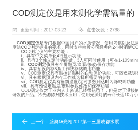
COD测定仪是用来测化学需氧量的
更新时间：2017-03-23
点击次数：2788
COD测定仪
是专门根据中国用户的水质情况、使用习惯以及法规
度法COD测定标准的要求，同时支持哈希公司经典的2小时消解C
COD测定仪的主要功能：
ⅰ、具有中文菜单化4行显示功能
ⅱ、具有3个独立定时功能键，3人可同时使用（可在1-199mi
ⅲ、
COD测定仪
具有全屏翻页/查看/修改/保存功能
ⅳ、具有预设内存5条工作线存储调用功能
ⅴ、COD测定仪具有温控超温时的自动保护功能，可随负载调
ⅵ、具有根据预设内存工作线选择所需要的参数
ⅶ、COD测定仪具有当前温度/定时参数到达时闪烁鸣叫功能
ⅷ、具有预设定温度/定时参数修改和保存功能
COD测定仪对于业内人士来说已经很熟悉了，但是对于没接触
研发的产品。冷光源陈列技术应用，使用光源灯的寿命长达10万
上一个：
盛奥华亮相2017第十三届成都水展