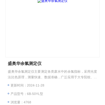
盛奥华余氯测定仪
盛奥华余氯测定仪主要测定各类废水中的余氯指标，采用光度
法比色原理，测量快速、数据准确，广泛应用于大专院校、科
研院所、污水处理厂、环保监测站、石化、造纸、制药、印
更新时间：2024-11-28
染、纺织、皮革、酿酒、乳业、电子、市政工程等行业。
产品型号：6B-50YL型
浏览量：4768