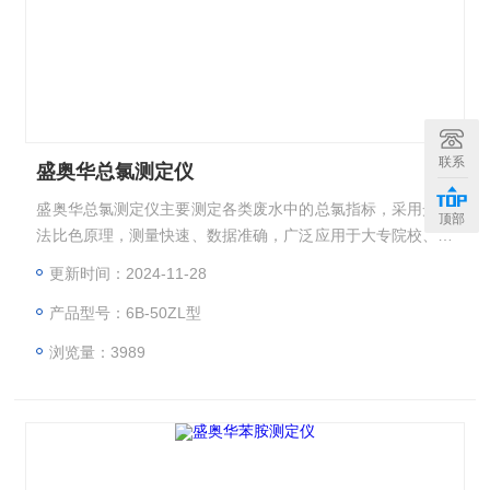
联系
盛奥华总氯测定仪
盛奥华总氯测定仪主要测定各类废水中的总氯指标，采用光度
顶部
法比色原理，测量快速、数据准确，广泛应用于大专院校、科
研院所、污水处理厂、环保监测站、石化、造纸、制药、印
更新时间：2024-11-28
染、纺织、皮革、酿酒、乳业、电子、市政工程等行业。
产品型号：6B-50ZL型
浏览量：3989