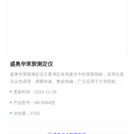
盛奥华苯胺测定仪
盛奥华苯胺测定仪主要测定各类废水中的苯胺指标，采用光度
法比色原理，测量快速、数据准确，广泛应用于大专院校、科
研院所、污水处理厂、环保监测站、石化、造纸、制药、印
更新时间：2024-11-28
染、纺织、皮革、酿酒、乳业、电子、市政工程等行业。
产品型号：6B-50BA型
浏览量：3755