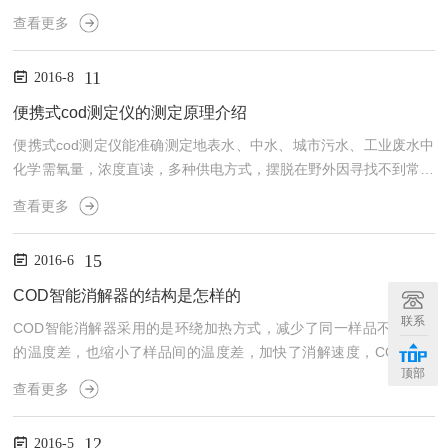
希COD试剂，便携式cod测定仪具有很高的使用灵活性，可利用试剂
查看更多
空白校正和标准调节功能来修正测试结果的系统差异，大屏幕COD
测定结果显示，并可根据需要显示COD浓度、吸光度或透光率数
11
2016-8
值，测试过程中具有人性化图标提示功能，可根据需要对测试结果进
行存储及输出，支持计算机下载数据，用户可根据需要扩展打印功
便携式cod测定仪的测定原理介绍
能。便携式cod测定仪有多种供电方式，摆脱因寻找不到常规...
便携式cod测定仪能准确测定地表水、中水、城市污水、工业废水中
化学需氧量，浓度直读，多种供电方式，摆脱在野外因寻找不到常规
电源而无法进行检测的困扰，预置液体试剂管直接取样+比色管比
查看更多
色，整个测定过程只需15分钟，便携式cod测定仪及野外使用器具，
保证野外实验的度及便捷性，可显示电量的大容量高能锂动力电池，
15
2016-6
便携式cod测定仪满足大批量的水样测定，海量数据存储、打印、上
传至计算机等多种方式，保证清晰、迅捷的检索到所需的历史数据，
COD智能消解器的结构是怎样的
利用冷光、单色光源，光学稳定性，不会受到各种光的干扰，...
联系
COD智能消解器采用的是环绕加热方式，减少了同一样品不同部位
的温度差，也缩小了样品间的温度差，加快了消解速度，COD消解
顶部
器同时也提高了实验的重复性和稳定性。可一次性处理多个样品，使
查看更多
用成本低，节约电能。COD智能消解器采用国家标准，水杨酸比色
法完成水质氨氮测量，采用标准所规范的二氯异三氰酸钠，取代常用
12
2016-5