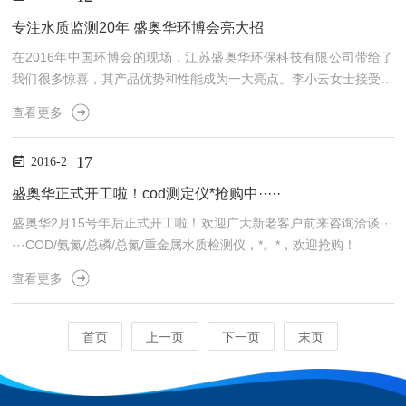
次氯酸钠，使试剂溶液含氯稳定性和有效性大大增强。COD智能消
解器可进行标准比色曲线的制作、贮存，并或根据不同水体对象进行
专注水质监测20年 盛奥华环博会亮大招
水质氨氮比色曲线调整。采用*光路比色系统，是仪器的可靠、稳
在2016年中国环博会的现场，江苏盛奥华环保科技有限公司带给了
定...
我们很多惊喜，其产品优势和性能成为一大亮点。李小云女士接受本
网采访公司的李小云女士首先给我们分享了盛奥华的发展经历。江苏
查看更多
盛奥华环保科技有限公司专业研发、生产和销售实验室水质检测仪器
和碟螺污泥脱水机。公司凭借20多年的产品研发经验研制的第九代6
17
2016-2
B系列水质检测仪，可快速测定废水的COD、氨氮、总磷、总氮、P
H、DO、浊度和色度等指标，该产品采用国家环保行业标准和先进
盛奥华正式开工啦！cod测定仪*抢购中·····
的微电子控制技术、应用当代流行的模具化设计理念，成为同...
盛奥华2月15号年后正式开工啦！欢迎广大新老客户前来咨询洽谈···
···COD/氨氮/总磷/总氮/重金属水质检测仪，*。*，欢迎抢购！
查看更多
首页
上一页
下一页
末页