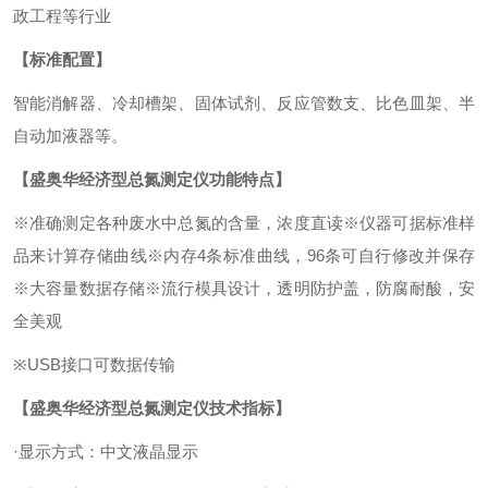
政工程等行业
【标准配置】
智能消解器、冷却槽架、固体试剂、反应管数支、比色皿架、半
自动加液器等。
【
盛奥华经济型总氮测定仪
功能特点】
※准确测定各种废水中总氮的含量，浓度直读
※仪器可据标准样
品来计算存储曲线
※内存4条标准曲线，96条可自行修改并保存
※大容量数据存储
※流行模具设计，透明防护盖，防腐耐酸，安
全美观
※USB接口可数据传输
【
盛奥华经济型总氮测定仪
技术指标】
·显示方式：中文液晶显示