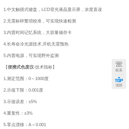
1.中文触摸式键盘，LCD背光液晶显示屏，浓度直读
2.无需标样繁琐校准，可实现快速检测
3.内置时间记忆系统，大容量储存卡
4.长寿命冷光源技术,开机无需预热
5.内置电源，可实现野外监测
【
便携式色度仪
-技术指标】
联系
1.测定范围：0～1000度
顶部
2.示值下限：0.001度
3.示值误差：±5%
4.重复性：±3%
5.零点漂移：A＜0.001